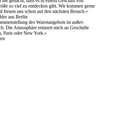
n nie gedacht, dass es in einem Geschäft von
röße so viel zu entdecken gibt. Wir kommen gerne
d freuen uns schon auf den nächsten Besuch.«
ler aus Berlin
mmenstellung des Warenangebots ist außer-
h. Die Atmosphäre erinnert mich an Geschäfte
, Paris oder New York.«