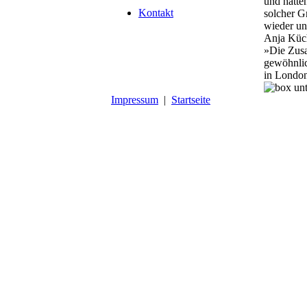
und hätte
Kontakt
solcher G
wieder un
Anja Küch
»Die Zusa
gewöhnlic
in London
Impressum
|
Startseite